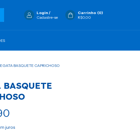
Login
/
Carrinho
(
0
)
Cadastre-se
R$0,00
ÕES
EGATA BASQUETE CAPRICHOSO
 BASQUETE
CHOSO
90
m juros