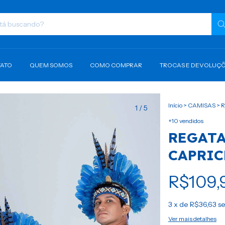
ATO
QUEM SOMOS
COMO COMPRAR
TROCAS E DEVOLUÇ
Início
>
CAMISAS
>
R
1
/
5
+10 vendidos
REGATA
CAPRI
R$109,
3
x de
R$36,63
se
Ver mais detalhes