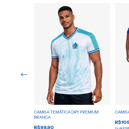
BORDADO AZUL
CAMISA TEMÁTICA DRY PREMIUM
CAMISA
BRANCA
R$109
R$99,90
3
x
de
R$36