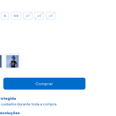
G
GG
G1
G2
G3
rotegida
 cuidados durante toda a compra.
devoluções