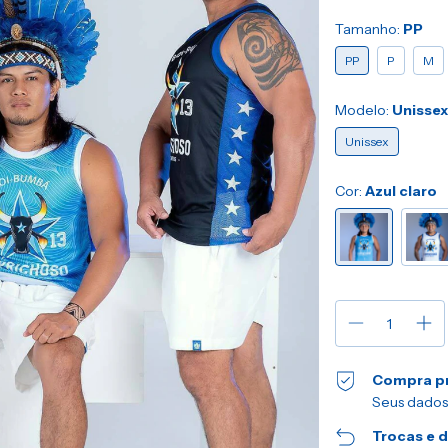
Tamanho:
PP
PP
P
M
Modelo:
Unissex
Unissex
Cor:
Azul claro
Compra p
Seus dados
Trocas e 