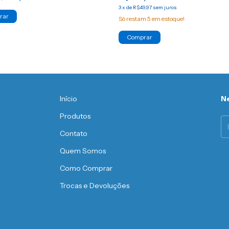
3
x
de
R$49,97
sem juros
rar
Só restam
5
em estoque!
Comprar
Início
Ne
Produtos
Contato
Quem Somos
Como Comprar
Trocas e Devoluções