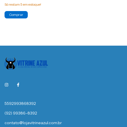
Só restam
5
em estoque!
Comprar
5592993868392
(92) 99386-8392
contato@lojavitrineazul.com.br