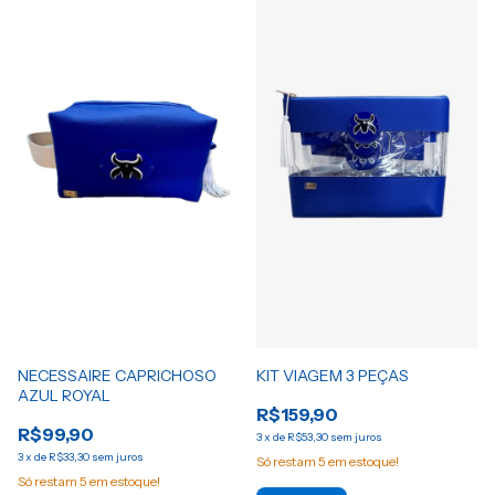
NECESSAIRE CAPRICHOSO
KIT VIAGEM 3 PEÇAS
AZUL ROYAL
R$159,90
R$99,90
3
x
de
R$53,30
sem juros
3
x
de
R$33,30
sem juros
Só restam
5
em estoque!
Só restam
5
em estoque!