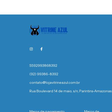
5592993868392
(92) 99386-8392
contato@lojavitrineazul.com.br
Rua Boulevard 14 de maio, s/n, Parintins-Amazonas
Meios de pagamento
Meios de