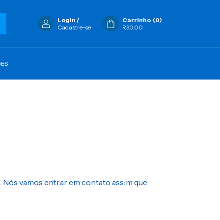
Login
/
Carrinho
(
0
)
Cadastre-se
R$0,00
ÕES
. Nós vamos entrar em contato assim que