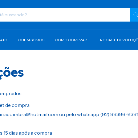
ATO
QUEM SOMOS
COMO COMPRAR
TROCAS E DEVOLUÇ
ções
comprados:
ket de compra
ariacoimbra@hotmail.com
ou pelo whatsapp (92) 99386-8391
s 15 dias após a compra