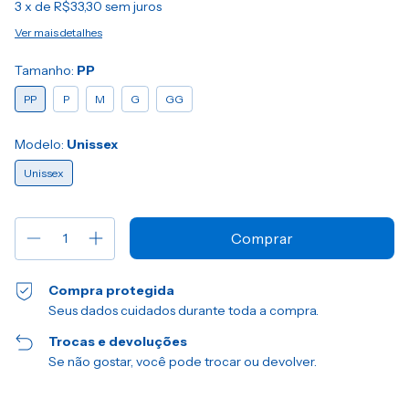
3
x de
R$33,30
sem juros
Ver mais detalhes
Tamanho:
PP
PP
P
M
G
GG
Modelo:
Unissex
Unissex
Compra protegida
Seus dados cuidados durante toda a compra.
Trocas e devoluções
Se não gostar, você pode trocar ou devolver.
Entregas para o CEP: