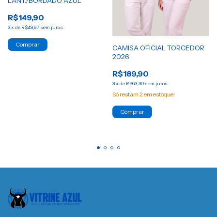
LANT./BORDADO AZUL
R$149,90
3
x
de
R$49,97
sem juros
Comprar
CAMISA OFICIAL TORCEDOR
2026
R$189,90
3
x
de
R$63,30
sem juros
Só restam
2
em estoque!
Comprar